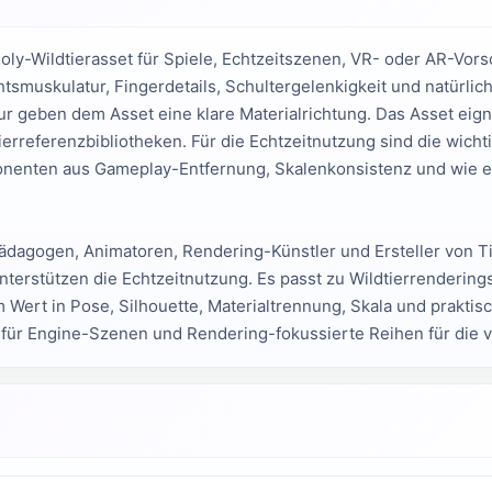
ly-Wildtier­asset für Spiele, Echtzeit­szenen, VR- oder AR-Vors
­muskulatur, Finger­details, Schulter­gelenkigkeit und natürlic
ktur geben dem Asset eine klare Material­richtung. Das Asset eigne
r­referenz­bibliotheken. Für die Echtzeit­nutzung sind die wicht
ponenten aus Gameplay-Entfernung, Skalen­konsistenz und wie e
, Pädagogen, Animatoren, Rendering-Künstler und Ersteller von Ti
nterstützen die Echtzeit­nutzung. Es passt zu Wildtier­rendering
m Wert in Pose, Silhouette, Material­trennung, Skala und prakt
n für Engine-Szenen und Rendering-fokussierte Reihen für die v