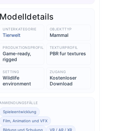
Modelldetails
UNTERKATEGORIE
OBJEKTTYP
Tierwelt
Mammal
PRODUKTIONSPROFIL
TEXTURPROFIL
Game-ready,
PBR fur textures
rigged
SETTING
ZUGANG
Wildlife
Kostenloser
environment
Download
ANWENDUNGSFÄLLE
Spieleentwicklung
Film, Animation und VFX
Bildung und Schulung
VR / AR / XR