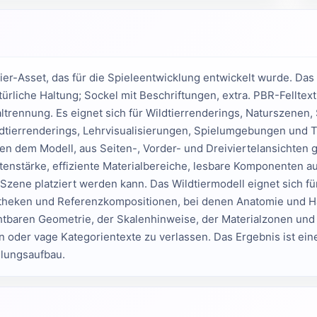
er-Asset, das für die Spieleentwicklung entwickelt wurde. Das 
türliche Haltung; Sockel mit Beschriftungen, extra. PBR-Fell­textu
rennung. Es eignet sich für Wildtier­renderings, Naturszenen, S
dtier­renderings, Lehr­visualisierungen, Spiel­umgebungen und Ti
lfen dem Modell, aus Seiten-, Vorder- und Dreiviertel­ansichten 
ten­stärke, effiziente Material­bereiche, lesbare Komponenten 
Szene platziert werden kann. Das Wildtier­modell eignet sich fü
otheken und Referenz­kompositionen, bei denen Anatomie und H
tbaren Geometrie, der Skalen­hinweise, der Material­zonen und 
en oder vage Kategorien­texte zu verlassen. Das Ergebnis ist ein
lungs­aufbau.