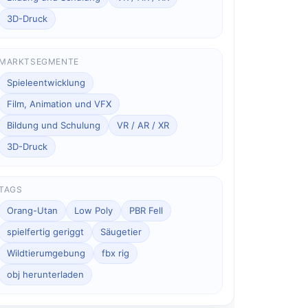
3D-Druck
MARKTSEGMENTE
Spieleentwicklung
Film, Animation und VFX
Bildung und Schulung
VR / AR / XR
3D-Druck
TAGS
Orang-Utan
Low Poly
PBR Fell
spielfertig geriggt
Säugetier
Wildtierumgebung
fbx rig
obj herunterladen