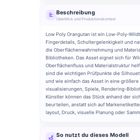
Beschreibung
Überblick und Produktionskontext
Low Poly Orangutan ist ein Low-Poly-Wildti
Finger­details, Schulter­gelenkigkeit und na
die Oberflächen­wahrnehmung und Material­t
Bibliotheken. Das Asset eignet sich für Wil
Oberflächen­fluss und Material­struktur he
sind die wichtigen Prüfpunkte die Silhouet
und wie einfach das Asset in eine größere 
visualisierungen, Spiele, Rendering-Bibli
Künstler können das Stück anhand der sich
beurteilen, anstatt sich auf Marken­etikett
layout, Druck, visuelle Planung oder Samm
So nutzt du dieses Modell