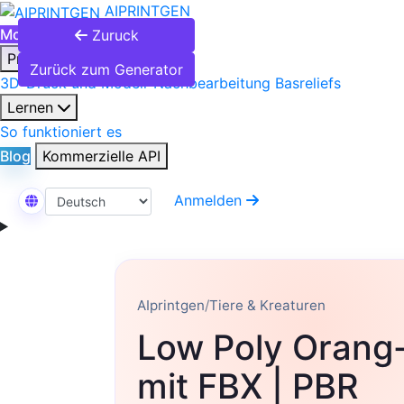
AIPRINTGEN
Modellkatalog
Pläne
Zuruck
Produkte
Zurück zum Generator
3D-Druck und Modell-Nachbearbeitung
Basreliefs
Lernen
So funktioniert es
Blog
Kommerzielle API
Anmelden
Sprache auswählen
AIprintgen
/
Tiere & Kreaturen
Low Poly Orang
mit FBX | PBR