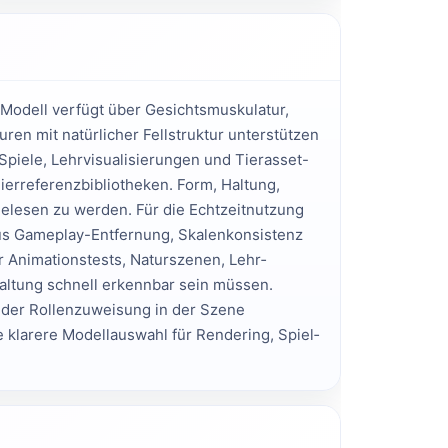
Modell verfügt über Gesichts­muskulatur, 
ren mit natürlicher Fell­struktur unterstützen 
piele, Lehr­visualisierungen und Tier­asset-
er­referenz­bibliotheken. Form, Haltung, 
gelesen zu werden. Für die Echtzeit­nutzung 
aus Gameplay-Entfernung, Skalen­konsistenz 
r Animations­tests, Naturszenen, Lehr­
altung schnell erkennbar sein müssen. 
der Rollen­zuweisung in der Szene 
e klarere Modell­auswahl für Rendering, Spiel­