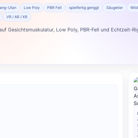
ang-Utan
Low Poly
PBR Fell
spielfertig geriggt
Säugetier
Wil
VR / AR / XR
uf Gesichts­muskulatur, Low Poly, PBR-Fell und Echtzeit-Ri