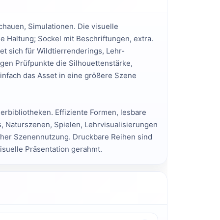
chauen, Simulationen. Die visuelle
he Haltung; Sockel mit Beschriftungen, extra.
t sich für Wildtier­renderings, Lehr­
igen Prüfpunkte die Silhouetten­stärke,
infach das Asset in eine größere Szene
er­bibliotheken. Effiziente Formen, lesbare
s, Naturszenen, Spielen, Lehr­visualisierungen
ischer Szenen­nutzung. Druckbare Reihen sind
isuelle Präsentation gerahmt.