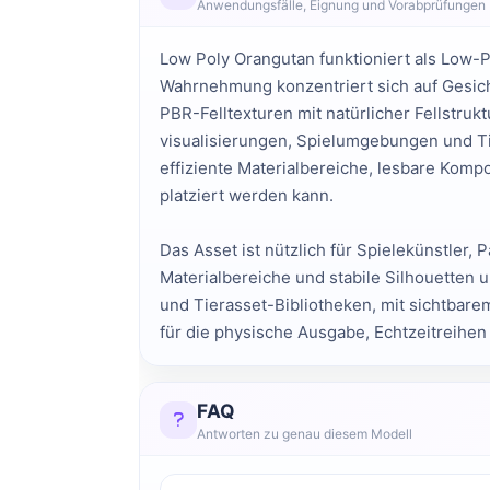
Anwendungsfälle, Eignung und Vorabprüfungen
Low Poly Orangutan funktioniert als Low-Po
Wahrnehmung konzentriert sich auf Gesichts
PBR-Fell­texturen mit natürlicher Fell­stru
visualisierungen, Spiel­umgebungen und Tie
effiziente Material­bereiche, lesbare Kom
platziert werden kann.
Das Asset ist nützlich für Spiele­künstler
Material­bereiche und stabile Silhouetten u
und Tier­asset-Bibliotheken, mit sichtbare
für die physische Ausgabe, Echtzeit­reihe
FAQ
Antworten zu genau diesem Modell