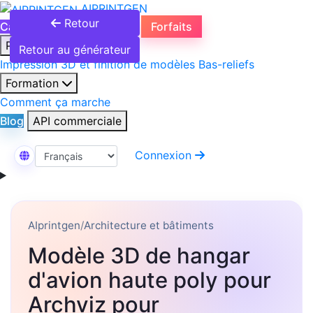
AIPRINTGEN
Retour
Catalogue de modèles 3D
Forfaits
Produits
Retour au générateur
Impression 3D et finition de modèles
Bas-reliefs
Formation
Comment ça marche
Blog
API commerciale
Connexion
Sélectionner la langue
AIprintgen
/
Architecture et bâtiments
Modèle 3D de hangar
d'avion haute poly pour
Archviz pour