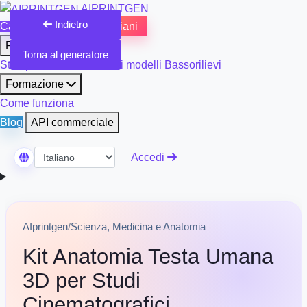
AIPRINTGEN
Indietro
Catalogo Modelli 3D
Piani
Prodotti
Torna al generatore
Stampa 3D e rifinitura dei modelli
Bassorilievi
Formazione
Come funziona
Blog
API commerciale
Accedi
Seleziona Lingua
AIprintgen
/
Scienza, Medicina e Anatomia
Kit Anatomia Testa Umana
3D per Studi
Cinematografici