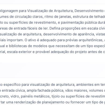
ligonagem para Visualização de Arquitetura, Desenvolvimento d
umes de circulação claros, ritmo de janelas, estrutura de telhad
ijolo ou superfícies de revestimento, e pavimentação pública dur
eas de entrada fáceis de ler. Defina proporções em escala cívi
sualização de arquitetura, desenvolvimento de aparência, vista
ais importam. O ativo é adequado para prévias arquitetônicas, 
itual e bibliotecas de modelos que necessitam de um tipo especí
erial, escala exterior e provável adequação do projeto antes d
 específico para visualização de arquitetura, ambientes em te
entrada cívica, ampla fachada pública, vãos maiores, volumes de
creto, vidro, painéis metálicos, tijolo ou superfícies de revest
tar uma renderização de planejamento ou fornecer um tipo de 