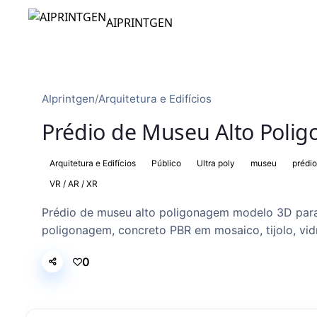
AIPRINTGEN
AIprintgen
/
Arquitetura e Edifícios
Prédio de Museu Alto Polig
Arquitetura e Edifícios
Público
Ultra poly
museu
prédio
VR / AR / XR
Prédio de museu alto poligonagem modelo 3D para 
poligonagem, concreto PBR em mosaico, tijolo, vidr
0