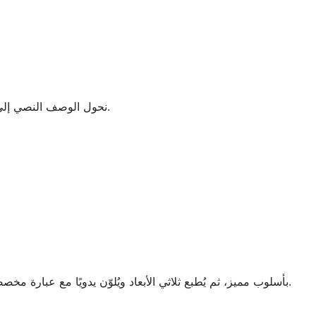
نحول الوصف النصي إلى مرجع ثنائي الأبعاد، ثم إلى نموذج ثلاثي الأبعاد جاهز للطباعة، وأخيرًا إلى مجسم مصغر ملوّن يدويًا.
تذكار شخصي: تتحول الصورة المرجعية والوصف النصي إلى مجسم Bobblehead بأسلوب مميز، ثم يُطبع ثلاثي الأبعاد ويُلوّن يدويًا مع عبارة مخصصة على القاعدة.