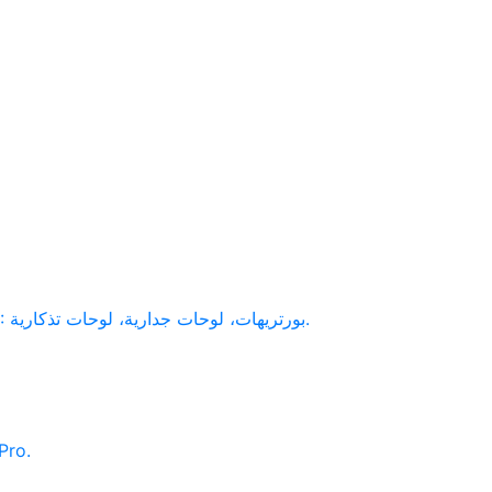
وضع النحت البارز الجديد يحوّل الصورة إلى لوحة بارزة جاهزة للطباعة ثلاثية الأبعاد أو النقش CNC: بورتريهات، لوحات جدارية، لوحات تذكارية.
تساعد أداة Riggable على إنشاء المفاصل للمجسمات المتحركة بشكل شبه آلي. م