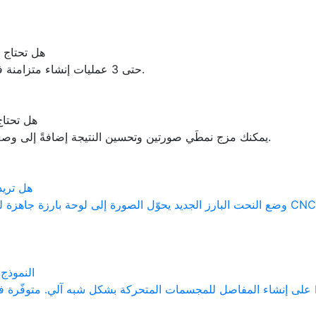
هل تحتاج 
تتيح باقات Pro حتى 3 عمليات إنشاء متزامنة في وقت واحد.
هل تحتاج
في تبويب UltraGen يمكنك مزج نمطَي صورتين وتحسين النتيجة إضافةً إلى وصف نصي.
هل تريد
النموذج 
توفّرة في باقة Pro.