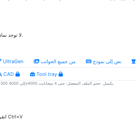
لا توجد نماذج عامة بعد. ستظهر هنا قريبًا.
نص إلى نموذج
من جميع الجوانب
UltraGen
CAD
Tool tray
حجم الصورة الموصى به: من 300x300 إلى 4000x4000 بكسل. حجم الملف المفضل: حتى 4 ميجابايت.
انقر أو اسحب أو الصق باستخدام Ctrl+V