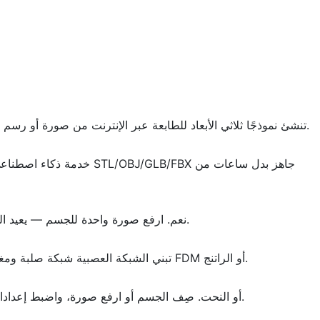
نعم. مع AIPRINTGEN تنشئ نموذجًا ثلاثي الأبعاد للطابعة عبر الإنترنت من صورة أو رسم أو وصف نصي. بعد التوليد نزّل النموذج وجهّزه للطباعة في السلايسر.
خدمة ذكاء اصطناعي تحوّل 
نعم. ارفع صورة واحدة للجسم — يعيد الذكاء الاصطناعي بناء شكله وخاماته. لدقة أعلى يمكنك رفع 4 زوايا (أمام، يسار، خلف، يمين).
تبني الشبكة العصبية شبكة صلبة ومغلقة من مدخلاتك وتحسّن عدد المضلعات، بحيث تذهب النتيجة مباشرة إلى السلايسر للطباعة FDM أو الراتنج.
نعم — هذا هو الغرض من الخدمة تحديدًا. لا حاجة لخبرة CAD أو النحت. صِف الجسم أو ارفع صورة، واضبط إعدادات بسيطة مثل عدد المضلعات.