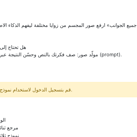
هل تحتاج إلى
يوفّر تبويب UltraGen مولّد صور: صف فكرتك بالنص وحسّن النتيجة عبر موجّه (prompt).
قم بتسجيل الدخول لاستخدام نموذج إنشاء النماذج ثلاثية الأبعاد.
الو
مرجع ثنائي
نموذج ثلاثي