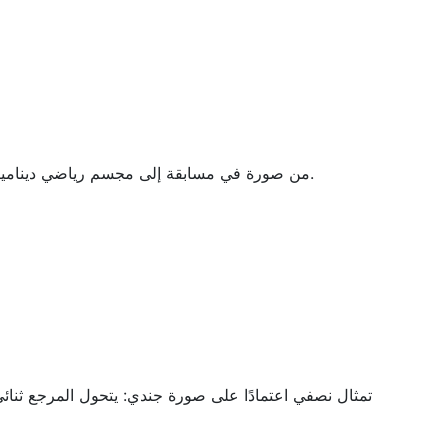
من صورة في مسابقة إلى مجسم رياضي ديناميكي: يتحول المرجع ثنائي الأبعاد إلى نموذج ثلاثي الأبعاد قابل للطباعة، ثم يُستكمل بتلوين يدوي دقيق.
تمثال نصفي اعتمادًا على صورة جندي: يتحول المرجع ثنائي ال