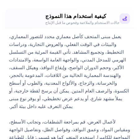
كيفية استخدام هذا النموذج
حالات الاستخدام والملاءمة وفحوص ما قبل الإنتاج
يعمل مبنى المتحف كأصل معماري محدد للتصور المعماري،
والبيئات في الوقت الفعلي، والعروض التجارية، ودراسات
التخطيط، وتجميع المشاهد. تأتي القيمة المرئية من التسلسل
الهرمي للمدخل المدني، والواجهة العامة الواسعة، والامتدادات
الأكبر، وحجم الدوران الواضح، وإيقاع النوافذ، وهيكل السقف،
والهندسة المعمارية الخالية من اللافتات، المدعومة بالحجر،
والخرسانة، والزجاج، والألواح المعدنية، والطوب أو أسطح
الكسوة، والرصف العام المتين. يمكن أن يرسخ لقطة خارجية، أو
يملأ مشهد شارع، أو يدعم عرض تخطيطي، أو يوفر نوع مبنى
لأعمال العرض، قم بمراجعة الشطفات، وتجانب الأسطح،
ومقياس المواد، وعمق النوافذ، وفواصل الظل، وتفاصيل الواجهة
المواجهة للكاميرا. استخدم المتغير كما هو مُسمى: قابل للطباعة