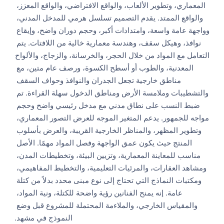
المعماري، وتطوير الألعاب، والواقع الافتراضي، والواقع المعزز، 
والواقع الممتد. يقدم التصميم تسلسل هرمي للمدخل المدني، 
وواجهة عامة واسعة، وامتدادات أكبر، وحجم دوران واضح، وإيقاع 
نوافذ، وهيكل سقف، وهندسة معمارية خالية من اللافتات. يتم 
التعامل مع المواد من خلال الحجر، والخرسانة، والزجاج، والألواح 
المعدنية، والطوب أو أسطح الكسوة، ورصف عام متين، مع 
مناطق خارجية تجعل الجدران والنوافذ وحواف السقف 
والتشطيبات وملامسة الأرض ومناطق الدخول سهلة القراءة. تم 
ضبط النسب على نطاق مدني مع مدخل رئيسي واضح وحجم 
مواجه للجمهور. يدعم المتغير الموجه للعرض التصور المعماري، 
وتطوير المظهر، والمناظر الخارجية القريبة، والعرض بأسلوب 
المنتج حيث يكون عمق الواجهة وفصل المواد مهمًا. الأصل 
مناسب للمعاينة المعمارية، وتزيين البيئة، وتخطيطات المدن، 
ومشاهد العقارات، والمرئيات التعليمية، والتخطيط المفاهيمي، 
ومكتبات النماذج التي تحتاج إلى نوع مبنى محدد بدلاً من كتلة 
عامة. إنه يمنح الفنانين رؤية واضحة للكتلة، ونية المواد، 
والمقياس الخارجي، والملاءمة المحتملة للمشروع قبل وضع 
النموذج في مشهد.