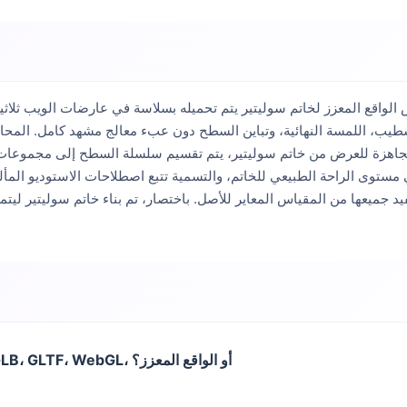
واقع المعزز لخاتم سوليتير يتم تحميله بسلاسة في عارضات الويب ثلاثية الأبعاد، معاينات الواقع
الجاهزة للعرض من خاتم سوليتير، يتم تقسيم سلسلة السطح إلى مجموعات 
 مستوى الراحة الطبيعي للخاتم، والتسمية تتبع اصطلاحات الاستوديو المأ
د جميعها من المقياس المعاير للأصل. باختصار، تم بناء خاتم سوليتير ليت
هل يمكن عرض خاتم سوليتير في عارضات GLB، GLTF، WebGL، أو الواقع المعزز؟