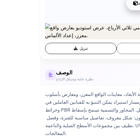
د
تنزيل
الوصف
نظرة عامة وسياق الإنتاج
لمعزز، ومعارض بأسلوب Three.js. البناء الجاهز للعرض يحافظ على 
نين العاملين في Blender، Maya، Cinema 4D، أو 3ds Max. الهندسة كافية لعارضات WebGL للجوال، 
وخرائط PBR المخبوزة تحافظ على قراءة التشطيب، اللمسة النهائية، وتباين السطح دون عبء معالج مشهد كامل. المحاور والتسمية تسمح بإسقاط GLB في كود العارض الحالي 
بأقل قدر من التعديلات. سواء كان الخاتم في لقطة رئيسية أو في تمريرة تخطيط سريعة، يقرأ خاتم سوليتير كما يتوقعه المشترون: شكل معروف، تفاصيل مناسبة للفترة، وفصل 
نظيف بين مجموعات الأسطح الصلبة والناعمة. UVs، المحاور، وفتحات المواد تتبع تسميات الإنتاج الشائعة بحيث يتناسب الملف مع خطوط الأنابيب الحالية دون إعادة بناء 
المعالجات.