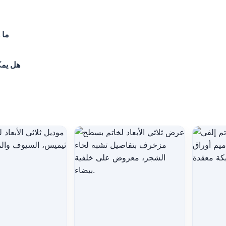
ما 
هل يمك