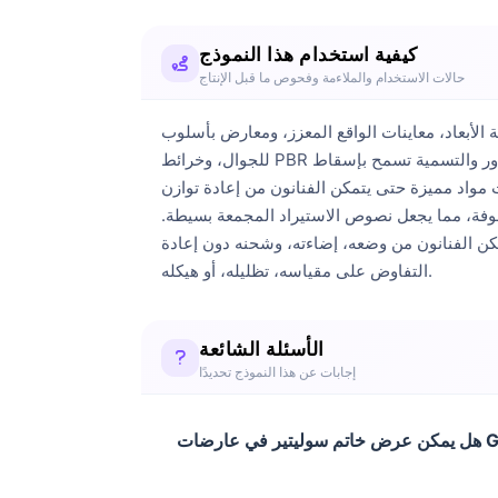
كيفية استخدام هذا النموذج
حالات الاستخدام والملاءمة وفحوص ما قبل الإنتاج
 المعزز، ومعارض بأسلوب Three.js. الهندسة كافية لعارضات WebGL
للجوال، وخرائط PBR المخبوزة تحافظ على قراءة التشطيب، اللمسة النهائية، وتباين السطح دون عبء معالج مشهد كامل. المحاور والتسمية تسمح بإسقاط GLB في كود
مواد مميزة حتى يتمكن الفنانون من إعادة توازن
لوفة، مما يجعل نصوص الاستيراد المجمعة بسيطة.
مكن الفنانون من وضعه، إضاءته، وشحنه دون إعادة
التفاوض على مقياسه، تظليله، أو هيكله.
الأسئلة الشائعة
إجابات عن هذا النموذج تحديدًا