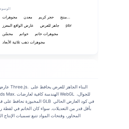
الوسوم
منتج...
حجر كريم
معدن
مجوهرات
pbr
جاهز للعرض
عارض الواقع المعزز
مجوهرات خاتم
خواتم
محسّن
مجوهرات ذهب ثلاثية الأبعاد
عارض ال