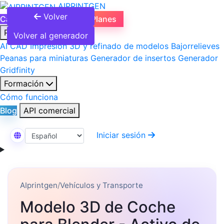
AIPRINTGEN
Volver
Catálogo de modelos
Planes
Productos
Volver al generador
AI CAD
Impresión 3D y refinado de modelos
Bajorrelieves
Peanas para miniaturas
Generador de insertos
Generador
Gridfinity
Formación
Cómo funciona
Blog
API comercial
Iniciar sesión
Seleccionar idioma
AIprintgen
/
Vehículos y Transporte
Modelo 3D de Coche