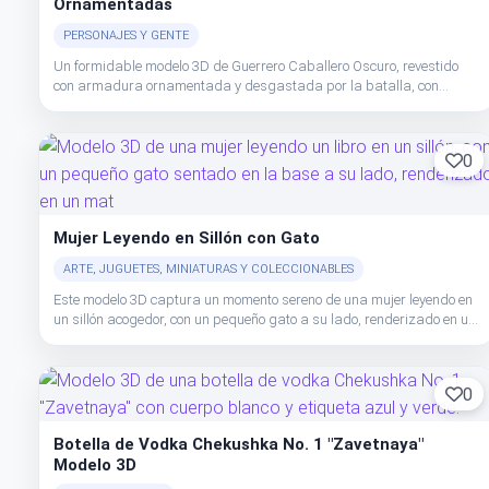
Ornamentadas
PERSONAJES Y GENTE
Un formidable modelo 3D de Guerrero Caballero Oscuro, revestido
con armadura ornamentada y desgastada por la batalla, con
cuernos imponentes y una espada detallada, listo para tus
proyectos creativos.
0
Mujer Leyendo en Sillón con Gato
ARTE, JUGUETES, MINIATURAS Y COLECCIONABLES
Este modelo 3D captura un momento sereno de una mujer leyendo en
un sillón acogedor, con un pequeño gato a su lado, renderizado en un
material cálido similar a la arcilla.
0
Botella de Vodka Chekushka No. 1 "Zavetnaya"
Modelo 3D