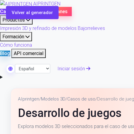
AIPRINTGEN
Catálogo de modelos
Planes
Volver al generador
Productos
Impresión 3D y refinado de modelos
Bajorrelieves
Formación
Cómo funciona
Blog
API comercial
Iniciar sesión
Seleccionar idioma
AIprintgen
/
Modelos 3D
/
Casos de uso
/
Desarrollo de jue
Desarrollo de juegos
Explora modelos 3D seleccionados para el caso de uso