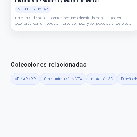
Listones de Madera y Marco de Metal
MUEBLES Y HOGAR
Un banco de parque contemporáneo diseñado para espacios
exteriores, con un robusto marco de metal y cómodos asientos efecto
madera, ideal para entornos urbanos o naturales.
Colecciones relacionadas
VR / AR / XR
Cine, animación y VFX
Impresión 3D
Diseño d