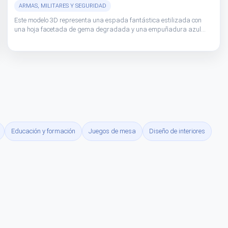
ARMAS, MILITARES Y SEGURIDAD
Este modelo 3D representa una espada fantástica estilizada con
una hoja facetada de gema degradada y una empuñadura azul
contrastante, ideal para creaciones digitales y físicas.
Educación y formación
Juegos de mesa
Diseño de interiores