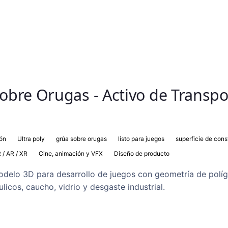
bre Orugas - Activo de Transpo
ión
Ultra poly
grúa sobre orugas
listo para juegos
superficie de cons
 / AR / XR
Cine, animación y VFX
Diseño de producto
modelo 3D para desarrollo de juegos con geometría de pol
icos, caucho, vidrio y desgaste industrial.