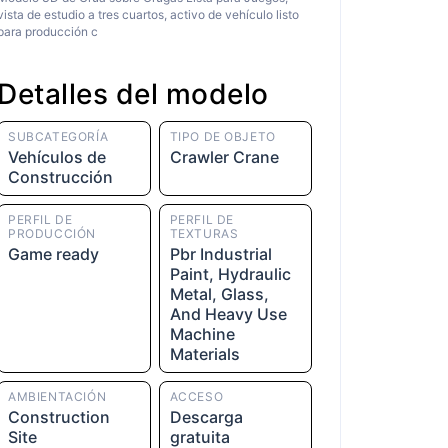
vista de estudio a tres cuartos, activo de vehículo listo
para producción c
Detalles del modelo
SUBCATEGORÍA
TIPO DE OBJETO
Vehículos de
Crawler Crane
Construcción
PERFIL DE
PERFIL DE
PRODUCCIÓN
TEXTURAS
Game ready
Pbr Industrial
Paint, Hydraulic
Metal, Glass,
And Heavy Use
Machine
Materials
AMBIENTACIÓN
ACCESO
Construction
Descarga
Site
gratuita