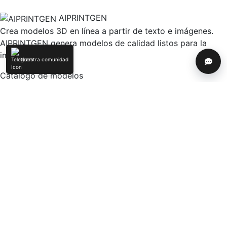
AIPRINTGEN
Crea modelos 3D en línea a partir de texto e imágenes.
AIPRINTGEN genera modelos de calidad listos para la
impresión 3D.
Nuestra comunidad
Ayud
Catálogo de modelos
Generación de modelos 3D con IA online para impresión
3D
Catálogo de modelos
Planes
Blog
Categorías de
modelos 3D
Modelos 3D por etiqueta
Modelos 3D por uso
Modelos 3D por polígonos
Nuestra comunidad & Social
Telegram
YouTube
Contáctanos:
info@aiprintgen.com
Acuerdo de usuario
Oferta
Política
de privacidad
LLC AI Platform
© 2024-2026 AIPRINTGEN. All rights reserved.