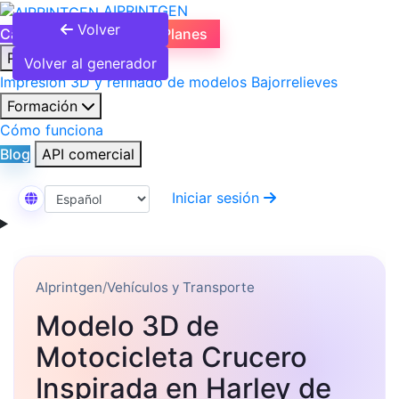
AIPRINTGEN
Volver
Catálogo de modelos
Planes
Productos
Volver al generador
Impresión 3D y refinado de modelos
Bajorrelieves
Formación
Cómo funciona
Blog
API comercial
Iniciar sesión
Seleccionar idioma
AIprintgen
/
Vehículos y Transporte
Modelo 3D de
Motocicleta Crucero
Inspirada en Harley de