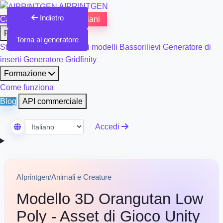
AIPRINTGEN
Indietro
Catalogo Modelli 3D
Piani
Prodotti
Torna al generatore
Stampa 3D e rifinitura dei modelli
Bassorilievi
Generatore di
inserti
Generatore Gridfinity
Formazione
Come funziona
Blog
API commerciale
Accedi
Seleziona Lingua
AIprintgen
/
Animali e Creature
Modello 3D Orangutan Low
Poly - Asset di Gioco Unity