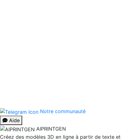
Notre communauté
Aide
AIPRINTGEN
Créez des modèles 3D en ligne à partir de texte et