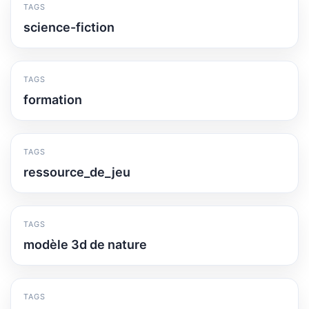
TAGS
science-fiction
TAGS
formation
TAGS
ressource_de_jeu
TAGS
modèle 3d de nature
TAGS