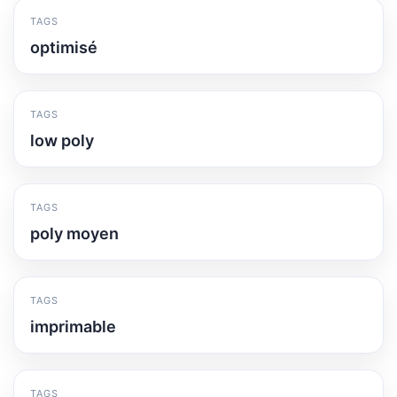
TAGS
optimisé
TAGS
low poly
TAGS
poly moyen
TAGS
imprimable
TAGS