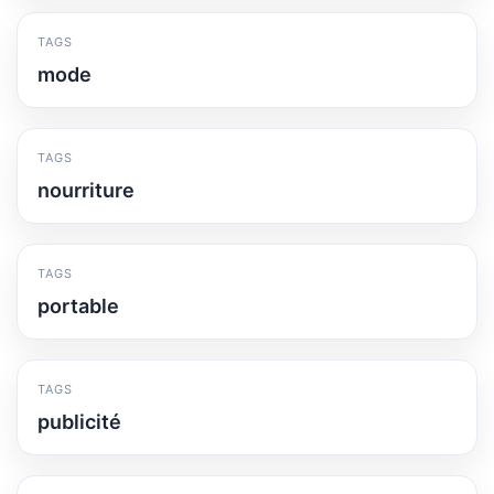
TAGS
mode
TAGS
nourriture
TAGS
portable
TAGS
publicité