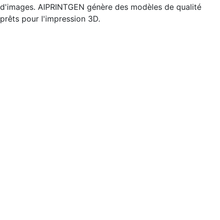
d'images. AIPRINTGEN génère des modèles de qualité
prêts pour l'impression 3D.
Catalogue de modèles 3D
Génération de modèles 3D IA en ligne pour l'impression
3D
Catalogue de modèles 3D
Forfaits
Blog
Catégories de
modèles 3D
Modèles 3D par tag
Modèles 3D par usage
Modèles 3D par polygones
Notre communauté & Social
Telegram
YouTube
Contactez-nous :
info@aiprintgen.com
Accord utilisateur
Offre
Politique de
confidentialité
LLC AI Platform
© 2024-2026 AIPRINTGEN. All rights reserved.
Connexion