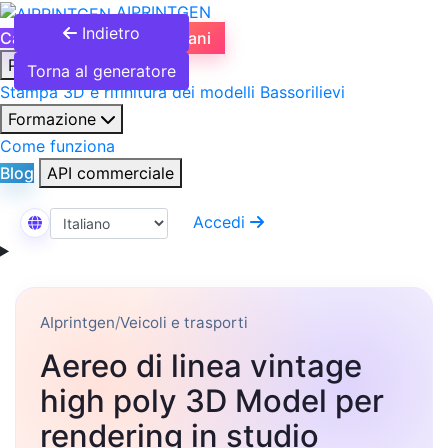
AIPRINTGEN
Indietro
Catalogo Modelli 3D
Piani
Prodotti
Torna al generatore
Stampa 3D e rifinitura dei modelli
Bassorilievi
Formazione
Come funziona
Blog
API commerciale
Accedi
Seleziona Lingua
AIprintgen
/
Veicoli e trasporti
Aereo di linea vintage
high poly 3D Model per
rendering in studio