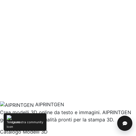
AIPRINTGEN
Crea modelli 3D online da testo e immagini. AIPRINTGEN
genera modelli di qualità pronti per la stampa 3D.
La nostra community
Aiuto
Catalogo Modelli 3D